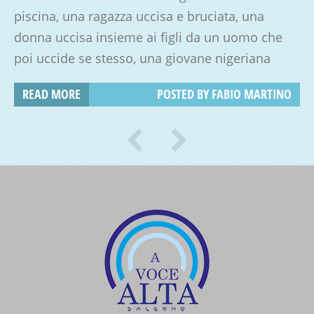
piscina, una ragazza uccisa e bruciata, una
donna uccisa insieme ai figli da un uomo che
poi uccide se stesso, una giovane nigeriana
schiavizzata, uccisa a colpi di pistola: sono solo
READ MORE
POSTED BY
FABIO MARTINO
gli ultimi episodi di una lunga serie di violenze.