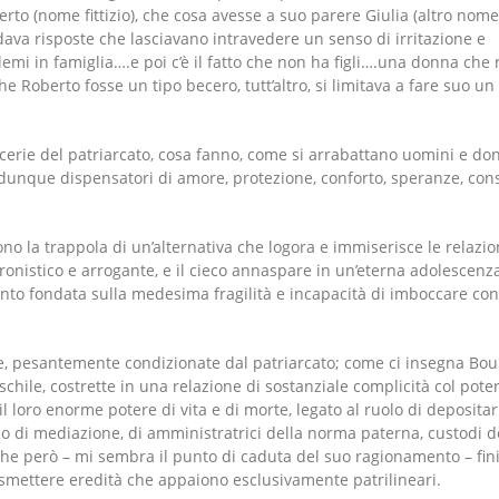
to (nome fittizio), che cosa avesse a suo parere Giulia (altro nome f
ava risposte che lasciavano intravedere un senso di irritazione e
lemi in famiglia….e poi c’è il fatto che non ha figli….una donna che
e Roberto fosse un tipo becero, tutt’altro, si limitava a fare suo un
macerie del patriarcato, cosa fanno, come si arrabattano uomini e do
 dunque dispensatori di amore, protezione, conforto, speranze, consi
ono la trappola di un’alternativa che logora e immiserisce le relazio
cronistico e arrogante, e il cieco annaspare in un’eterna adolescenz
anto fondata sulla medesima fragilità e incapacità di imboccare con
rte, pesantemente condizionate dal patriarcato; come ci insegna Bo
chile, costrette in una relazione di sostanziale complicità col poter
 loro enorme potere di vita e di morte, legato al ruolo di depositar
o di mediazione, di amministratrici della norma paterna, custodi 
 che però – mi sembra il punto di caduta del suo ragionamento – fini
asmettere eredità che appaiono esclusivamente patrilineari.