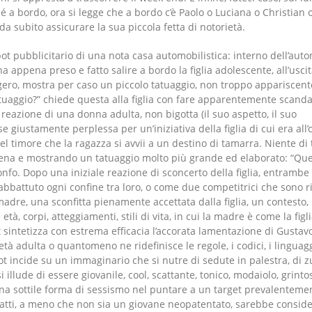
 a bordo, ora si legge che a bordo c’è Paolo o Luciana o Christian o
da subito assicurare la sua piccola fetta di notorietà.
pot pubblicitario di una nota casa automobilistica: interno dell’auto
a appena preso e fatto salire a bordo la figlia adolescente, all’uscit
ggero, mostra per caso un piccolo tatuaggio, non troppo appariscent
tuaggio?” chiede questa alla figlia con fare apparentemente scanda
reazione di una donna adulta, non bigotta (il suo aspetto, il suo
 giustamente perplessa per un’iniziativa della figlia di cui era all’
l timore che la ragazza si avvii a un destino di tamarra. Niente di 
chiena e mostrando un tatuaggio molto più grande ed elaborato: “Que
ionfo. Dopo una iniziale reazione di sconcerto della figlia, entrambe
battuto ogni confine tra loro, o come due competitrici che sono ri
 madre, una sconfitta pienamente accettata dalla figlia, un contesto,
à, corpi, atteggiamenti, stili di vita, in cui la madre è come la figli
ot sintetizza con estrema efficacia l’accorata lamentazione di Gustav
’età adulta o quantomeno ne ridefinisce le regole, i codici, i linguagg
ot incide su un immaginario che si nutre di sedute in palestra, di 
i illude di essere giovanile, cool, scattante, tonico, modaiolo, grinto
 una sottile forma di sessismo nel puntare a un target prevalenteme
atti, a meno che non sia un giovane neopatentato, sarebbe conside