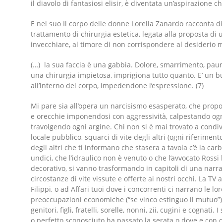
il diavolo di fantasiosi elisir, è diventata un’aspirazione c
E nel suo Il corpo delle donne Lorella Zanardo racconta 
trattamento di chirurgia estetica, legata alla proposta di u
invecchiare, al timore di non corrispondere al desiderio 
(…) la sua faccia è una gabbia. Dolore, smarrimento, paura 
una chirurgia impietosa, imprigiona tutto quanto. E’ un b
all’interno del corpo, impedendone l’espressione. (7)
Mi pare sia all’opera un narcisismo esasperato, che propo
e orecchie imponendosi con aggressività, calpestando og
travolgendo ogni argine. Chi non si è mai trovato a condi
locale pubblico, squarci di vite degli altri (ogni riferimen
degli altri che ti informano che stasera a tavola c’è la ca
undici, che l’idraulico non è venuto o che l’avvocato Ros
decorativo, si vanno trasformando in capitoli di una narrazi
circostanze di vite vissute e offerte ai nostri occhi. La T
Filippi, o ad Affari tuoi dove i concorrenti ci narrano le lor
preoccupazioni economiche (“se vinco estinguo il mutuo”),
genitori, figli, fratelli, sorelle, nonni, zii, cugini e cogna
o perfetto sconosciuto ha passato la serata o dove e con ch