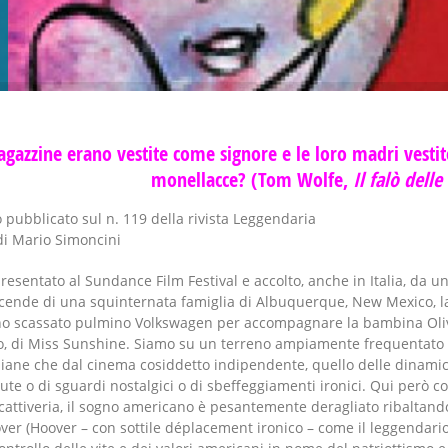
agazzine erano vestite come signore e le loro madri vesti
monellacce? (Tom Wolfe,
Il falò delle
lo pubblicato sul n. 119 della rivista Leggendaria
di Mario Simoncini
resentato al Sundance Film Festival e accolto, anche in Italia, da u
 vicende di una squinternata famiglia di Albuquerque, New Mexico, l
u uno scassato pulmino Volkswagen per accompagnare la bambina Oli
nto, di Miss Sunshine. Siamo su un terreno ampiamente frequentato
iane che dal cinema cosiddetto indipendente, quello delle dinami
iute o di sguardi nostalgici o di sbeffeggiamenti ironici. Qui però c
attiveria, il sogno americano è pesantemente deragliato ribaltando
oover (Hoover – con sottile déplacement ironico – come il leggendari