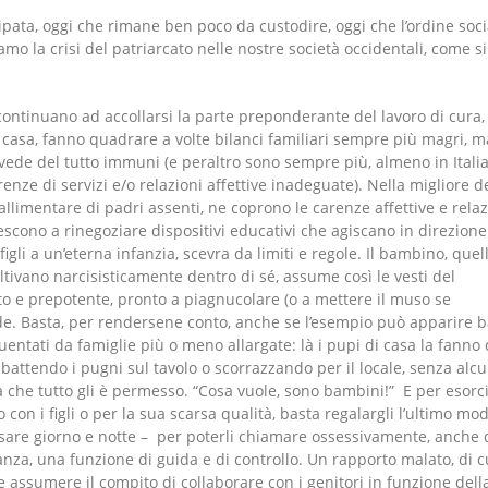
sipata, oggi che rimane ben poco da custodire, oggi che l’ordine soci
mo la crisi del patriarcato nelle nostre società occidentali, come si
continuano ad accollarsi la parte preponderante del lavoro di cura,
lla casa, fanno quadrare a volte bilanci familiari sempre più magri, ma
e vede del tutto immuni (e peraltro sono sempre più, almeno in Italia
enze di servizi e/o relazioni affettive inadeguate). Nella migliore d
allimentare di padri assenti, ne coprono le carenze affettive e relaz
scono a rinegoziare dispositivi educativi che agiscano in direzione
li a un’eterna infanzia, scevra da limiti e regole. Il bambino, quel
tivano narcisisticamente dentro di sé, assume così le vesti del
ato e prepotente, pronto a piagnucolare (o a mettere il muso se
ede. Basta, per rendersene conto, anche se l’esempio può apparire b
quentati da famiglie più o meno allargate: là i pupi di casa la fanno
 battendo i pugni sul tavolo o scorrazzando per il locale, senza alc
gica che tutto gli è permesso. “Cosa vuole, sono bambini!” E per esorc
on i figli o per la sua scarsa qualità, basta regalargli l’ultimo mod
are giorno e notte – per poterli chiamare ossessivamente, anche
tanza, una funzione di guida e di controllo. Un rapporto malato, di cu
e assumere il compito di collaborare con i genitori in funzione dell