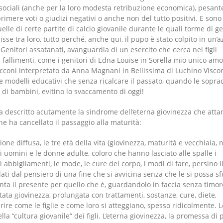
e sociali (anche per la loro modesta retribuzione economica), pesan
primere voti o giudizi negativi o anche non del tutto positivi. E sono
lle di certe partite di calcio giovanile durante le quali torme di ge
isse tra loro, tutto perché, anche qui, il pupo è stato colpito in un’a
 Genitori assatanati, avanguardia di un esercito che cerca nei figli
i fallimenti, come i genitori di Edna Louise in Sorella mio unico amo
coni interpretato da Anna Magnani in Bellissima di Luchino Viscont
e modelli educativi che senza ricalcare il passato, quando le soprac
 di bambini, evitino lo svaccamento di oggi!
ha descritto acutamente la sindrome dell’eterna giovinezza che atta
 ne ha cancellato il passaggio alla maturità:
one diffusa, le tre età della vita (giovinezza, maturità e vecchiaia, n.
 uomini e le donne adulte, coloro che hanno lasciato alle spalle i
 gli abbigliamenti, le mode, le cure del corpo, i modi di fare, persino i
lati dal pensiero di una fine che si avvicina senza che le si possa s
fronta il presente per quello che è, guardandolo in faccia senza timo
mitata giovinezza, prolungata con trattamenti, sostanze, cure, diete,
rire come le figlie e come loro si atteggiano, spesso ridicolmente. L
la “cultura giovanile” dei figli. L’eterna giovinezza, la promessa di 