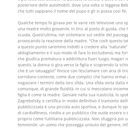
posteriore delle automobili, dove una volta si leggeva Bebé
che tutti sappiano il nome del pupo e gli si possa così fin 
Qualche tempo fa girava per le varie reti televisive uno s
una madre molto giovanile, in tiro, al posto di guida, che h
scuola. Quest’ultima, nel sistemarsi sul sedile del passe
provocando la reazione della madre. “Che cos’è questo ta
a questo punto saremmo indotti a credere alla “naturale” 
abbigliamento e il suo modo di fare lo escludono), ma forse
che giudica prematura o addirittura fuori luogo, magari ne
questo, la donna si gira verso la figlia e scoprendo la s
che è un tatuaggio!” finisce con l’esclamare con aria di tr
sorridono contente, come due complici che hanno ormai ab
negoziare i termini della loro sfida. Una sfida vinta dalla
comunque, di grande fluidità, in cui si mescolano insieme et
figlia è come la madre. Geniale nella sua icasticità, lo sp
Zagrebelsky, e certifica in modo definitivo il tramonto dell
pubblicizzata è una piccola auto sportiva, e dunque lo sp
di cardiofitness, rivolto a un pubblico che vuole essere o s
proprio come l’utilitaria pubblicizzata. Non sfuggirà poi
femminile: un uomo che possegga un’auto del genere, inf