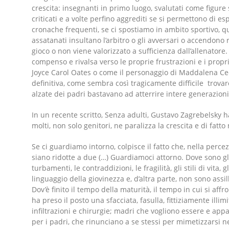
crescita: insegnanti in primo luogo, svalutati come figur
criticati e a volte perfino aggrediti se si permettono di es
cronache frequenti, se ci spostiamo in ambito sportivo, que
assatanati insultano l’arbitro o gli avversari o accendono r
gioco o non viene valorizzato a sufficienza dall’allenatore.
compenso e rivalsa verso le proprie frustrazioni e i propr
Joyce Carol Oates o come il personaggio di Maddalena Cec
definitiva, come sembra così tragicamente difficile trovar
alzate dei padri bastavano ad atterrire intere generazioni
In un recente scritto, Senza adulti, Gustavo Zagrebelsky 
molti, non solo genitori, ne paralizza la crescita e di fatto
Se ci guardiamo intorno, colpisce il fatto che, nella percezi
siano ridotte a due (…) Guardiamoci attorno. Dove sono gli
turbamenti, le contraddizioni, le fragilità, gli stili di vita,
linguaggio della giovinezza e, d’altra parte, non sono assil
Dov’è finito il tempo della maturità, il tempo in cui si af
ha preso il posto una sfacciata, fasulla, fittiziamente illi
infiltrazioni e chirurgie; madri che vogliono essere e appa
per i padri, che rinunciano a se stessi per mimetizzarsi nel