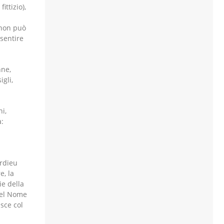
ittizio),
 non può
 sentire
nne,
gli,
ni,
a:
urdieu
e, la
ie della
del Nome
sce col