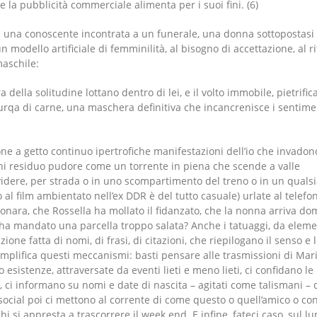
he la pubblicità commerciale alimenta per i suoi fini. (6)
di una conoscente incontrata a un funerale, una donna sottopostasi
n modello artificiale di femminilità, al bisogno di accettazione, al ri
maschile:
della solitudine lottano dentro di lei, e il volto immobile, pietrific
urqa di carne, una maschera definitiva che incancrenisce i sentime
ne a getto continuo ipertrofiche manifestazioni dell’io che invadon
ni residuo pudore come un torrente in piena che scende a valle
videre, per strada o in uno scompartimento del treno o in un qualsi
to al film ambientato nell’ex DDR è del tutto casuale) urlate al telefo
rbonara, che Rossella ha mollato il fidanzato, che la nonna arriva do
si ha mandato una parcella troppo salata? Anche i tatuaggi, da elem
one fatta di nomi, di frasi, di citazioni, che riepilogano il senso e 
V amplifica questi meccanismi: basti pensare alle trasmissioni di Mar
o esistenze, attraversate da eventi lieti e meno lieti, ci confidano le
 ci informano su nomi e date di nascita – agitati come talismani – 
ti. I social poi ci mettono al corrente di come questo o quell’amico o c
i si appresta a trascorrere il week end. E infine, fateci caso, sul lu