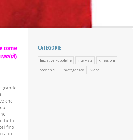
te come
CATEGORIE
 vanità
)
Iniziative Pubbliche
Interviste
Riflessioni
Sostienici
Uncategorized
Video
n grande
a
ve che
 dal
che
on tutta
si fino
o capo