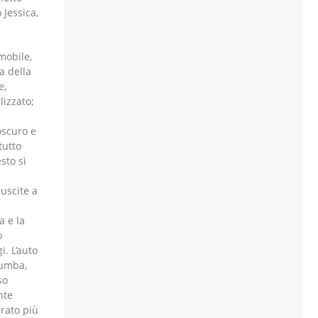
 Jessica,
mobile,
a della
e,
lizzato;
oscuro e
tutto
sto sì
uscite a
a e la
o
i. L’auto
zumba,
so
nte
rato più