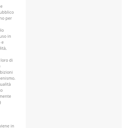
he
pubblico
ono per
lo
iuso in
 e
ità,
loro di
è
bizioni
benismo.
ualità
to
amente
)
viene in