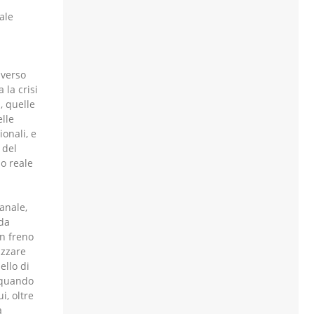
ale
 verso
 la crisi
, quelle
elle
ionali, e
 del
lo reale
anale,
 da
un freno
izzare
ello di
 quando
i, oltre
a