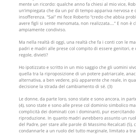
mente un ricordo: qualche anno fa chiesi al mio vice, Rober
un’impiegata che da un po’ di tempo appariva nervosa e d
insofferenza. “Sai” mi fece Roberto “credo che abbia prob
avere figli si sente menomata, non realizzata….” E non è ch
ampiamente condiviso.
Ma nella realtà di oggi, una realtà che fa i conti con le 
padri e madri alle prese col compito di essere genitori, e
regole, divieti?
Ho ipotizzato e scritto in un mio saggio che gli uomini viv
quella tra la riproposizione di un potere patriarcale, ana
alternativa, a ben vedere, più apparente che reale, in qu
decisione la strada del cambiamento di sé. (3)
Le donne, da parte loro, sono state e sono ancora, in pa
(4), sono state e sono alle prese col dominio simbolico mas
complicità dei dominati con i dominanti, pur esercitando il
riproduzione. In quanto madri avrebbero assunto un ruol
del Padre, per stare alle parole di Massimo Recalcati (5),
condannarle a un ruolo del tutto marginale, limitato a tr