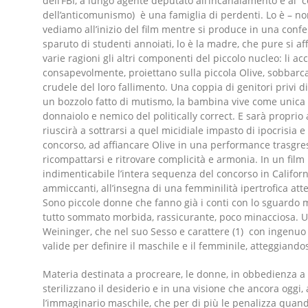
dell’FBI, a lungo agente deputato all’incanalamento e al c
dell’anticomunismo) è una famiglia di perdenti. Lo è – nono
vediamo all’inizio del film mentre si produce in una conf
sparuto di studenti annoiati, lo è la madre, che pure si af
varie ragioni gli altri componenti del piccolo nucleo: li a
consapevolmente, proiettano sulla piccola Olive, sobbarca
crudele del loro fallimento. Una coppia di genitori privi di 
un bozzolo fatto di mutismo, la bambina vive come unica 
donnaiolo e nemico del politically correct. E sarà proprio a
riuscirà a sottrarsi a quel micidiale impasto di ipocrisia
concorso, ad affiancare Olive in una performance trasgres
ricompattarsi e ritrovare complicità e armonia. In un fil
indimenticabile l’intera sequenza del concorso in Califor
ammiccanti, all’insegna di una femminilità ipertrofica a
Sono piccole donne che fanno già i conti con lo sguardo ma
tutto sommato morbida, rassicurante, poco minacciosa. Una
Weininger, che nel suo Sesso e carattere (1) con ingenuo 
valide per definire il maschile e il femminile, atteggiando
Materia destinata a procreare, le donne, in obbedienza a 
sterilizzano il desiderio e in una visione che ancora oggi,
l’immaginario maschile, che per di più le penalizza quan