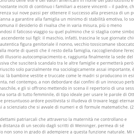
ontrollo delle vite e dei valori americani in nome del patriottismo e
stante inciti di continuo i familiari a essere vincenti – il padre, c
erenza sui nove passi per ottenere il successo alla presenza di un 
fanna a garantire alla famiglia un minimo di stabilità emotiva, lo s
ccomuna il desiderio di rivalsa che in varia misura, più o meno
ndosi il faticoso viaggio su quel pulmino che si staglia come simbo
ascendente sui figli: il maschio, infatti, trascina le sue giornate ch
autentica figura genitoriale il nonno, vecchio tossicomane sboccato
lla morte di questi che il resto della famiglia, raccogliendone l’ered
 e di illusorio autocompiacimento e, raggiunta finalmente la sede del
siva che susciterà scandalo tra le altre famiglie e permetterà però 
m riuscito solo parzialmente ma sociologicamente assai importante, 
nia: là bambine vestite e truccate come le madri si producono in esi
ttenta, nel contempo, a non debordare dai confini di un innocuo per
schile, e gli si offrono mettendo in scena il repertorio di una sess
 sorta di tutto femminile, di tipo ideale per usare le parole di Ot
e presuntuoso ardore positivista si illudeva di trovare leggi etern
si a scienziato che si avvale di numeri e di formule matematiche. (2
dettami patriarcali che attraverso la maternità ne controllano e
 a distanza di un secolo dagli scritti di Weininger, permea di sé
do non sono in grado di adempiere a questa funzione naturale. Mi 