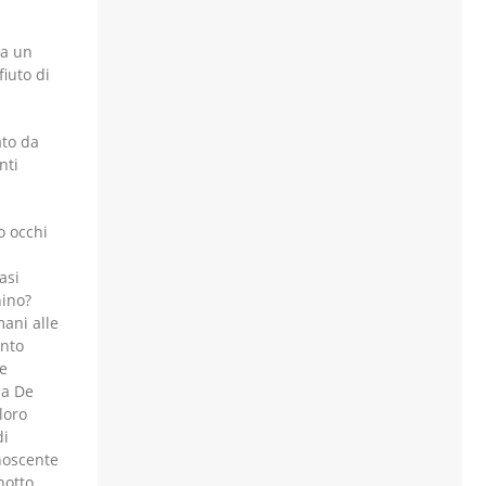
 a un
fiuto di
ato da
nti
o occhi
asi
nino?
mani alle
ento
le
ia De
 loro
di
onoscente
notto