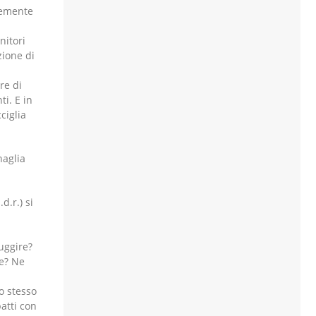
temente
nitori
zione di
re di
i. E in
ciglia
naglia
d.r.) si
l
fuggire?
re? Ne
o stesso
patti con