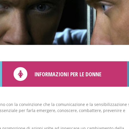
INFORMAZIONI PER LE DONNE
rno con la convinzione che la comunicazione e la sensibilizzazione 
ssenziale per farla emergere, conoscere, combattere, prevenire e
lla promozione di azioni volte ad innescare un cambiamento della