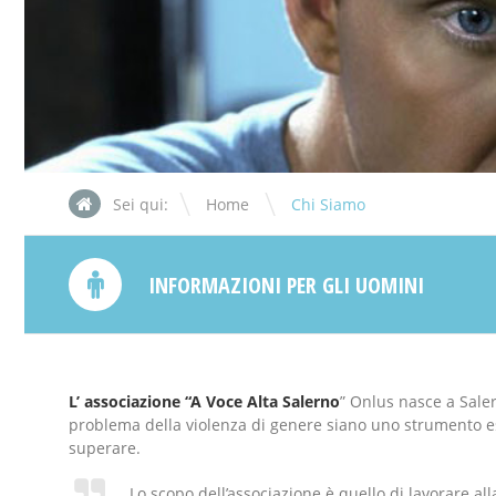
\
Sei qui:
Home
Chi Siamo
INFORMAZIONI PER GLI UOMINI
L’ associazione “A Voce Alta
Salerno
” Onlus nasce a Sale
problema della violenza di genere siano uno strumento e
superare.
Lo scopo dell’associazione è quello di lavorare a