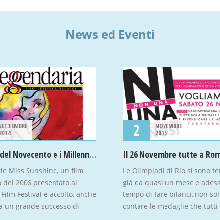
News ed Eventi
2
SETTEMBRE
NOVEMBRE
2014
2016
Un uomo del Novecento e i Millennials
Il 26 Novembre tutte a Ro
tle Miss Sunshine, un film
Le Olimpiadi di Rio si sono t
 del 2006 presentato al
già da quasi un mese e adess
ilm Festival e accolto, anche
tempo di fare bilanci, non sol
 da un grande successo di
contare le medaglie che tutti g
di pubblico.
si sono guadagnati.