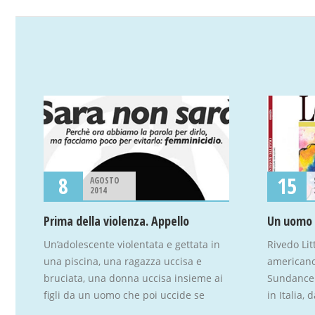
8
15
AGOSTO
2014
Prima della violenza. Appello
Un’adolescente violentata e gettata in
Rivedo Lit
 i
una piscina, una ragazza uccisa e
americano
bruciata, una donna uccisa insieme ai
Sundance F
figli da un uomo che poi uccide se
in Italia,
stesso, una giovane nigeriana
critica e 