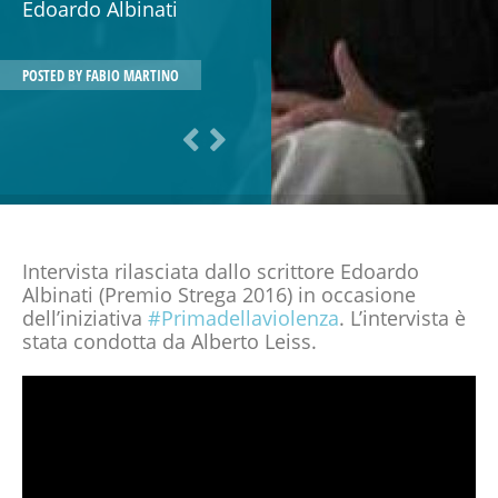
Edoardo Albinati
POSTED BY
FABIO MARTINO
Intervista rilasciata dallo scrittore Edoardo
Albinati (Premio Strega 2016) in occasione
dell’iniziativa
#Primadellaviolenza
. L’intervista è
stata condotta da Alberto Leiss.