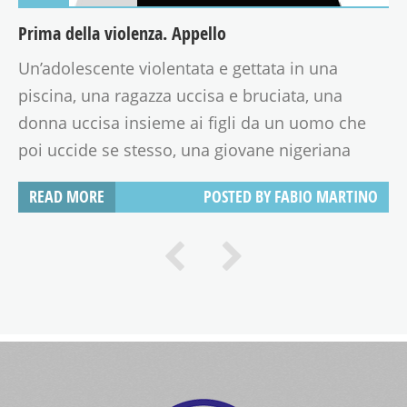
Prima della violenza. Appello
Un’adolescente violentata e gettata in una
piscina, una ragazza uccisa e bruciata, una
donna uccisa insieme ai figli da un uomo che
poi uccide se stesso, una giovane nigeriana
schiavizzata, uccisa a colpi di pistola: sono solo
READ MORE
POSTED BY
FABIO MARTINO
gli ultimi episodi di una lunga serie di violenze.