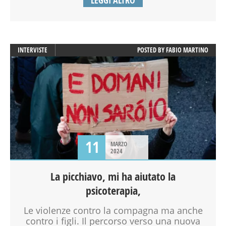
LEGGI ALTRO
INTERVISTE
POSTED BY
FABIO MARTINO
11
MARZO
2024
La picchiavo, mi ha aiutato la
psicoterapia,
Le violenze contro la compagna ma anche
contro i figli. Il percorso verso una nuova