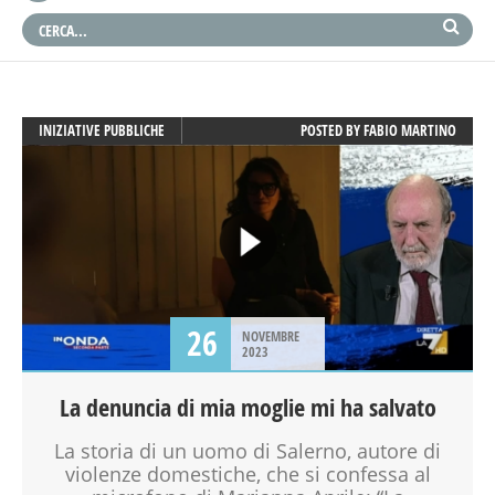
INIZIATIVE PUBBLICHE
POSTED BY
FABIO MARTINO
26
NOVEMBRE
2023
La denuncia di mia moglie mi ha salvato
La storia di un uomo di Salerno, autore di
violenze domestiche, che si confessa al