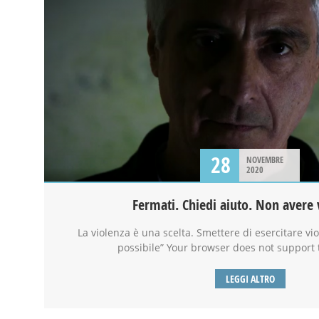
28
NOVEMBRE
2020
Fermati. Chiedi aiuto. Non avere
La violenza è una scelta. Smettere di esercitare vio
possibile” Your browser does not support 
LEGGI ALTRO